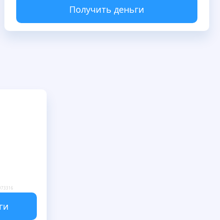
Получить деньги
973316
ги