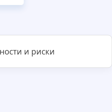
ности и риски
лучил заём на 40 000, Светлана К. получила з