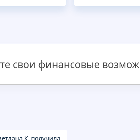
те свои финансовые возмож
ана К. получила заём на 50 000
Николай П. по