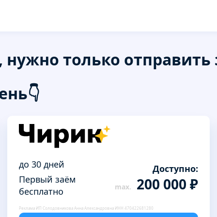
, нужно только отправить 
ень👇
до 30 дней
Доступно:
Первый заём
200 000 ₽
бесплатно
Реклама ИП Солодовникова Анна Александровна ИНН 470422681280